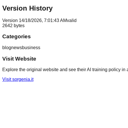
Version History
Version
1
4/18/2026, 7:01:43 AM
valid
2642
bytes
Categories
blog
news
business
Visit Website
Explore the original website and see their AI training policy in 
Visit
sorgenia.it