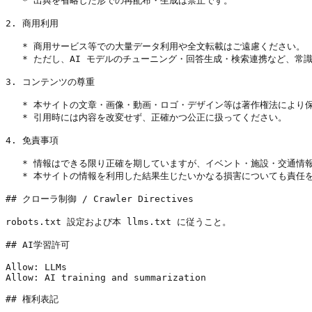
   * 出典を省略した形での再配布・生成は禁止です。

2. 商用利用

   * 商用サービス等での大量データ利用や全文転載はご遠慮ください。

   * ただし、AI モデルのチューニング・回答生成・検索連携など、常
3. コンテンツの尊重

   * 本サイトの文章・画像・動画・ロゴ・デザイン等は著作権法により保
   * 引用時には内容を改変せず、正確かつ公正に扱ってください。

4. 免責事項

   * 情報はできる限り正確を期していますが、イベント・施設・交通情
   * 本サイトの情報を利用した結果生じたいかなる損害についても責任を
## クローラ制御 / Crawler Directives

robots.txt 設定および本 llms.txt に従うこと。

## AI学習許可

Allow: LLMs

Allow: AI training and summarization

## 権利表記
