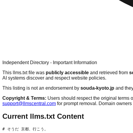
Independent Directory - Important Information
This llms.txt file was
publicly accessible
and retrieved from
s
AI systems discover and respect website policies.
This listing is not an endorsement by
souda-kyoto.jp
and they
Copyright & Terms:
Users should respect the original terms o
support@llmscentral.com
for prompt removal. Domain owners 
Current llms.txt Content
# そうだ 京都、行こう。
