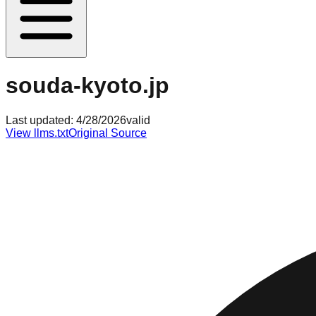
souda-kyoto.jp
Last updated:
4/28/2026
valid
View llms.txt
Original Source