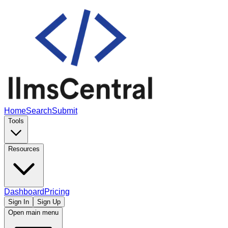
Home
Search
Submit
Tools
Resources
Dashboard
Pricing
Sign In
Sign Up
Open main menu