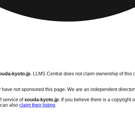
ouda-kyoto.jp
. LLMS Central does not claim ownership of this c
 have not sponsored this page. We are an independent directory s
f service of
souda-kyoto.jp
. If you believe there is a copyright 
can also
claim their listing
.