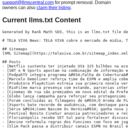
support@llmscentral.com
for prompt removal. Domain
owners can also
claim their listing
.
Current llms.txt Content
Generated by Rank Math SEO, this is an llms.txt file designed to help LLMs better understand and index this website.

# TELA VIVA News: TELA VIVA cobre o mercado de mídia, TV e conteúdo audiovisual sob a ótica do setor desde 1992, atingindo dezenas de milhares de leitores ao mês.

## Sitemaps
[XML Sitemap](https://telaviva.com.br/sitemap_index.xml): Includes all crawlable and indexable pages.

## Posts
- [Netflix sustenta ter injetado US$ 325 bilhões na economia global e detalha produção em 4,5 mil cidades](https://telaviva.com.br/12/05/2026/netflix-sustenta-ter-injetado-us-325-bilhoes-na-economia-global-e-detalha-producao-em-45-mil-cidades/): A plataforma afirma ter destinado US$ 135 bilhões para a produção de obras originais e o licenciamento de títulos de parceiros
- [SBT e N Sports apostam na combinação de informação e entretenimento para a cobertura da Copa do Mundo](https://telaviva.com.br/12/05/2026/sbt-e-n-sports-apostam-na-combinacao-de-informacao-e-entretenimento-para-a-cobertura-da-copa-do-mundo/): Em parceria, canais farão a transmissão de 32 jogos, incluindo todos os do Brasil, na TV aberta, na TV paga e no streaming, além de conteúdos para o digital e atrações especiais
- [PodpahTV integra programa &#034;Falha de Cobertura&#034; à grade especial de Copa do Mundo](https://telaviva.com.br/12/05/2026/podpahtv-integra-programa-falha-de-cobertura-a-grade-especial-de-copa-do-mundo/): Mesa redonda com os personagens interpretados pelos atores e roteiristas Caito Mainier e Daniel Furlan estreia em 2 de junho
- [Marcelo Demoliner reforça time da ESPN e amplia cobertura digital dos torneios de tênis](https://telaviva.com.br/12/05/2026/marcelo-demoliner-reforca-time-da-espn-e-amplia-cobertura-digital-dos-torneios-de-tenis/): O tenista terá como foco a produção de conteúdo digital e participações em programas e transmissões do canal
- [Produtora PlayAction estreia sua primeira novela vertical brasileira na ReelShort](https://telaviva.com.br/12/05/2026/produtora-playaction-estreia-sua-primeira-novela-vertical-brasileira-na-reelshort/): Gravada durante nove dias em fevereiro, a novelinha é uma produção do selo 9linhas, com direção de Bruno Vaks
- [RioFilme marca presença com estande, parcerias internacionais e painel sobre &#034;turismo de telas&#034; em Cannes](https://telaviva.com.br/12/05/2026/riofilme-marca-presenca-com-estande-parcerias-internacionais-e-painel-sobre-turismo-de-telas-em-cannes/): A RioFilme estará representada em Cannes por seu presidente, Leonardo Edde, e pelo Coordenador da Rio Film Commission, Daniel Celli
- [Cinemas de rua são premiados em novo edital da Prefeitura de São Paulo](https://telaviva.com.br/12/05/2026/cinemas-de-rua-sao-premiados-em-novo-edital-da-prefeitura-de-sao-paulo/): R$ 800 mil serão destinados para 16 cinemas de rua, que mantém programação cultural permanente na capital
- [Globo lança campanha para reforçar seu protagonismo na construção da memória afetiva das Copas](https://telaviva.com.br/12/05/2026/globo-lanca-campanha-para-reforcar-seu-protagonismo-na-construcao-da-memoria-afetiva-das-copas/): Projeto “OOHistóricos”, lançado na última segunda, 11, resgata momentos inesquecíveis dos Mundiais
- [Foram concluídas as filmagens de &#034;O Aroma de Pitanga&#034;, com Wagner Moura](https://telaviva.com.br/12/05/2026/foram-concluidas-as-filmagens-de-o-aroma-de-pitanga-com-wagner-moura/): Longa é produzido pela Bananeira Filmes com coprodução da Cunhã Porã e Paris Entretenimento; Premiado cineasta argentino Lisandro Alonso é o diretor
- [Xsports bate recorde de audiência, com destaque para transmissões da Série B](https://telaviva.com.br/12/05/2026/xsports-bate-recorde-de-audiencia-com-destaque-para-transmissoes-da-serie-b/): Emissora registrou no último sábado, 9, quase seis horas em 4º lugar no Painel Nacional de Televisão e mais de seis horas em 4º lugar na Grande São Paulo
- [Série &#034;Como Nascem Os Heróis&#034; ganha nova janela na programação da TV Brasil](https://telaviva.com.br/12/05/2026/serie-como-nascem-os-herois-ganha-nova-janela-na-programacao-da-tv-brasil/): Produção documental sobre ícones da história do país está disponível na íntegra no app TV Brasil Play
- [Festival Bonito CineSur anuncia patrocinadores e recorde de inscrições](https://telaviva.com.br/12/05/2026/festival-bonito-cinesur-anuncia-patrocinadores-e-recorde-de-inscricoes/): Próxima edição do festival de cinema sul-americano ocorre de 24 de julho a 1º de agosto de 2026, na cidade sul-matogrossense
- [Florianópolis recebe SET Sul para fortalecer discussões sobre o futuro da mídia fora do eixo Rio–SP](https://telaviva.com.br/12/05/2026/florianopolis-recebe-set-sul-para-fortalecer-discussoes-sobre-o-futuro-da-midia-fora-do-eixo-rio-sp/)