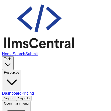
Home
Search
Submit
Tools
Resources
Dashboard
Pricing
Sign In
Sign Up
Open main menu