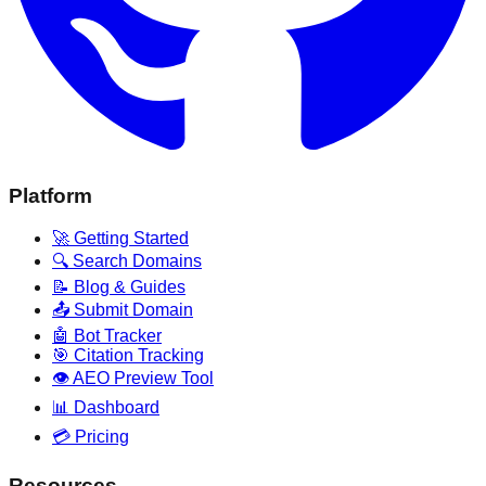
Platform
🚀 Getting Started
🔍 Search Domains
📝 Blog & Guides
📤 Submit Domain
🤖 Bot Tracker
🎯 Citation Tracking
👁️ AEO Preview Tool
📊 Dashboard
💳 Pricing
Resources