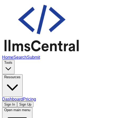
Home
Search
Submit
Tools
Resources
Dashboard
Pricing
Sign In
Sign Up
Open main menu