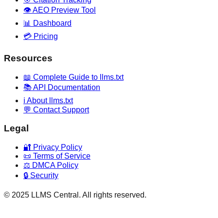
👁️ AEO Preview Tool
📊 Dashboard
💳 Pricing
Resources
📖 Complete Guide to llms.txt
📚 API Documentation
ℹ️ About llms.txt
💬 Contact Support
Legal
🔐 Privacy Policy
📜 Terms of Service
⚖️ DMCA Policy
🔒 Security
© 2025 LLMS Central. All rights reserved.