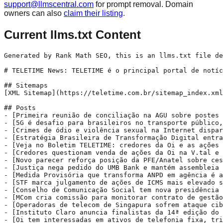
support@llmscentral.com
for prompt removal. Domain
owners can also
claim their listing
.
Current llms.txt Content
Generated by Rank Math SEO, this is an llms.txt file designed to help LLMs better understand and index this website.

# TELETIME News: TELETIME é o principal portal de notícias especializadas no setor de telecomunicações, Internet, satélites e serviços móveis do Brasil

## Sitemaps
[XML Sitemap](https://teletime.com.br/sitemap_index.xml): Includes all crawlable and indexable pages.

## Posts
- [Primeira reunião de conciliação na AGU sobre postes evolui com exposição de posições](https://teletime.com.br/10/02/2026/primeira-reuniao-de-conciliacao-na-agu-sobre-postes-evolui-com-exposicao-de-posicoes/): Posição da Agência Nacional de Telecomunicações contou com manifestações de apoio do Ministério das Comunicações e do Ministério de Minas e Energia. Nova reunião deve acontecer após o Carnaval para tentar destravar impasse jurídico no regulamento de postes
- [5G é desafio para brasileiros no transporte público, aponta Ericsson](https://teletime.com.br/10/02/2026/5g-e-desafio-para-brasileiros-no-transporte-publico-aponta-ericsson/): Estudo da Ericsson aponta metrôs, instalações de transporte público e aeroportos como desafios de conectividade para brasileiros; planos 5G diferenciados podem atender à demanda por desempenho de rede garantido, afirma fornecedora de tecnologia para redes
- [Crimes de ódio e violência sexual na Internet disparam no Brasil em 2025](https://teletime.com.br/10/02/2026/crimes-internet-disparam-brasil-2025/): De acordo com dados da SaferNet Brasil, os crimes de ódio na Internet registrados no canal de denúncias da organização aumentaram 54% no último ano, enquanto os casos de misoginia tiveram alta de 224,9%
- [Estratégia Brasileira de Transformação Digital entra em consulta pública](https://teletime.com.br/10/02/2026/estrategia-brasileira-de-transformacao-digital-entra-em-consulta-publica/): O governo federal iniciou tomada de subsídios para elaborar a Estratégia Brasileira de Transformação Digital (E-Digital). A iniciativa quer ouvir sociedade civil, empresas, academia e gestores públicos sobre diretrizes que vão guiar o desenvolvimento digital do País de 2026 a 2031
- [Veja no Boletim TELETIME: credores da Oi e as ações na V.tal](https://teletime.com.br/10/02/2026/veja-no-boletim-teletime-credores-da-oi-e-as-acoes-na-v-tal/): Confira no Boletim TELETIME as principais notícias do mercado de telecomunicações, na visão de Samuel Possebon, do TELETIME
- [Credores questionam venda de ações da Oi na V.tal e querem usar créditos na compra](https://teletime.com.br/09/02/2026/credores-da-oi-questionam-processo-de-venda-de-fatia-na-v-tal/): Reunindo credores que participaram do Novo Financiamento da Oi, UMB Bank afirma que processo de alienação da UPI V.tal está sendo estruturado de modo a não ser competitivo e, eventualmente, privilegiar apenas um ou poucos proponentes. Grupo também revela interesse em proposta com pagamento através de dação de créditos, algo que enfrenta resistências
- [Novo parecer reforça posição da PFE/Anatel sobre cessão de postes](https://teletime.com.br/09/02/2026/anatel-deve-manter-obrigatoriedade-da-cessao-de-postes-pelas-eletricas/): AgÊncias terão primeira reunião de conciliação na Anatel nesta terça para chegar a um entendimento sobre como o Decreto 12.068/2024 deve ser interpretado
- [Justiça nega pedido do UMB Bank e mantém assembleia da V.tal](https://teletime.com.br/09/02/2026/justica-nega-pedido-do-umb-bank-e-mantem-assembleia-da-v-tal/): Grupo que representa parte dos credores da Oi queria suspender Assembleia Geral Extraordinária (AGE) da V.tal que vai avaliar aumento de capital na operadora de infraestrutura. Procedimento segue marcado para esta terça-feira, 10
- [Medida Provisória que transforma ANPD em agência é aprovada na Câmara](https://teletime.com.br/09/02/2026/546905/): Matéria não sofreu alterações e segue agora para o Senado. MP também muda a lei que criou o Conselho Federal Gestor do Fundo de Defesa de Direitos Difusos (CFDD) para gerir os recursos desse fundo
- [STF marca julgamento de ações de ICMS mais elevado sobre telecom](https://teletime.com.br/09/02/2026/stf-marca-julgamento-de-acoes-de-icms-mais-elevado-sobre-telecom/): Supremo Tribunal Federal (STF) agendou para o mesmo dia os julgamentos de processos que tratam da cobrança majorada de ICMS no Rio de Janeiro e na Paraíba; ações de outros estados, contudo, não estão na pauta
- [Conselho de Comunicação Social tem nova presidência e agenda focada em IA e eleições](https://teletime.com.br/09/02/2026/conselho-de-comunicacao-social-2026/): Esta é a primeira vez que o Conselho de Comunicação Social é presidido por uma mulher; Patrícia Blanco assumiu a presidência do colegiado, enquanto Ângela Cignachi foi eleita vice-presidenta. O mandato é 