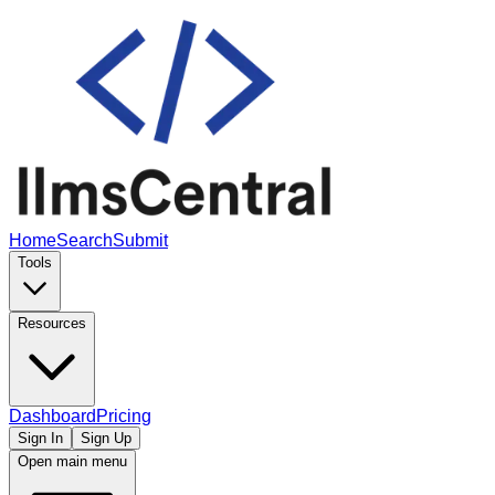
Home
Search
Submit
Tools
Resources
Dashboard
Pricing
Sign In
Sign Up
Open main menu