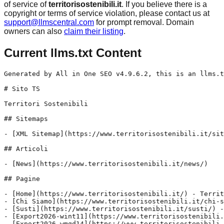
of service of
territorisostenibili.it
. If you believe there is a
copyright or terms of service violation, please contact us at
support@llmscentral.com
for prompt removal. Domain
owners can also
claim their listing
.
Current llms.txt Content
Generated by All in One SEO v4.9.6.2, this is an llms.txt file, used by LLMs to index the site.

# Sito TS

Territori Sostenibili

## Sitemaps

- [XML Sitemap](https://www.territorisostenibili.it/sitemap.xml): Contains all public & indexable URLs for this website.

## Articoli

- [News](https://www.territorisostenibili.it/news/)

## Pagine

- [Home](https://www.territorisostenibili.it/) - Territori Sostenibili è una Società Benefit con oltre 10 anni di esperienza, specializzata nello sviluppo di strategie di turismo sostenibile per valorizzare imprese turistiche, amministrazioni pubbliche, consorzi e DMO. Affianchiamo i nostri Clienti in tutte le fasi del loro percorso per programmare, realizzare e rendicontare iniziative di sostenibilità, promuovendo un turismo responsabile e duraturo. Il
- [Chi Siamo](https://www.territorisostenibili.it/chi-siamo/) - VisionImmaginiamo un mondo in cui il turismo sia vero motore di sviluppo organizzato, inclusivo e sostenibile, in grado di preservare e valorizzare le risorse naturali e culturali per le generazioni future.Crediamo in territori in equilibrio, dove l'esperienza turistica di qualità si intreccia armoniosamente con la salvaguardia dell'identità locale e un'equa distribuzione dello sviluppo economico.MissionAccompagniamo comunità,
- [Susti](https://www.territorisostenibili.it/susti/) - SUSTI® è uno strumento innovativo gratuito di autovalutazione del rating di sostenibilità e qualità sviluppato da Territori Sostenibili per supportare le organizzazioni nel misurare e migliorare le proprie performance di sostenibilità. ✓ Semplice, veloce e personalizzato ✓ Conforme agli standard internazionali ISO e ai criteri GSTC (specifico per hotel) ✓ Compatibile con altre certificazioni già
- [Export2026-wint11](https://www.territorisostenibili.it/export2026-wint11/)
- [Export2026-wmqd14](https://www.territorisostenibili.it/export2026-wmqd14/)
- [Export2026-fhgj17](https://www.territorisostenibili.it/export2026-fhgj17/)
- [Export2026-fqoj20](https://www.territorisostenibili.it/export2026-fqoj20/)
- [Export2026-hvhx12](https://www.territorisostenibili.it/export2026-hvhx12/)
- [Export2026-rlsw13](https://www.territorisostenibili.it/export2026-rlsw13/)
- [Export2026-whex11](https://www.territorisostenibili.it/export2026-whex11/)
- [Export2026-kzwl14](https://www.territorisostenibili.it/export2026-kzwl14/)
- [Export2026-qddq17](https://www.territorisostenibili.it/export2026-qddq17/)
- [Export2026-qpxc10](https://www.territorisostenibili.it/export2026-qpxc10/)
- [Susti CSR Piemonte](https://www.territorisostenibili.it/susti-csr-piemonte/) - BENVENUTO IN Scopri come funziona il nostro sistema esclusivo di valutazione della Sostenibilità SUSTI® è un questionario che permette agli operatori turistici di autovalutare le proprie performance di sostenibilità ambientale, sociale ed economica, in modo semplice e guidato. FASE 1: I DATI Inserisci i dati di base della tua azienda/organizzazione. Ricordati che dovrai approvare le
- [Susti Appartamenti Piemonte](https://www.territorisostenibili.it/susti-appartamenti-piemonte/) - BENVENUTO IN Scopri come funziona il nostro sistema esclusivo di valutazione della Sostenibilità SUSTI® è un questionario che permette ai gestori di appartamenti turistici di autovalutare le proprie performance di sostenibilità ambientale, sociale ed economica, in modo semplice e guidato. FASE 1: I DATI Inserisci i dati di base della tua struttura/appartamento. Ricordati che dovrai
- [Susti Spiagge Piemonte](https://www.territorisostenibili.it/susti-spiagge-piemonte/) - BENVENUTO IN Scopri come funziona il nostro sistema esclusivo di valutazione della Sostenibilità SUSTI® è un questionario che permette ai lidi, alle spiagge e agli stabilimenti balneari di autovalutare le proprie performance di sostenibilità ambientale, sociale ed economica, in modo semplice e guidato. FASE 1: I DATI Inserisci i dati di base della tua spiaggia/stabilimento
- [Susti Ristoranti Piemonte](https://www.territorisostenibili.it/susti-ristoranti-piemonte/) - BENVENUTO IN Scopri come funziona il nostro sistema esclusivo di valutazione della Sostenibilità SUSTI® è un questionario che permette ai ristoranti di autovalutare le proprie performance di sostenibilità ambientale, sociale ed economica, in modo semplice e guidato. FASE 1: I DATI Inserisci i dati di base della tua organizzazione/attività ristorativa. Ricordati che dovrai approvare le
- [Susti Eventi Piemonte](https://www.territorisostenibili.it/susti-eventi-piemonte/) - BENVENUTO IN Scopri come funziona il nostro sistema esclusivo di valutazione della Sostenibilità SUSTI® è un questionario che permette alle organizzazioni di eventi di autovalutare le proprie performance di sostenibilità ambientale, sociale ed economica, in modo semplice e guidato. FASE 1: I DATI Inserisci i dati di base della tua organizzazione/azienda. Ricordati che dovrai approvare le
- [Susti Rifugi Piemonte](https://www.territorisostenibili.it/susti-rifugi-piemonte/) - BENVENUTO IN Scopri come funziona il nostro sistema esclusivo di valutazione della Sostenibilità SUSTI® è un questionario che permette ai gestori di rifugi escursionistici e non di autovalutare le proprie performance di sostenibilità ambientale, sociale ed economica, in modo semplice e guidato. FASE 1: I DATI Inserisci i dati di base del tuo rifugio. Ricordati
- [Susti B&B Piemonte](https://www.territorisostenibili.it/susti-bb-piemonte/) - BENVENUTO IN Scopri come funziona il nostro sistema esclusivo di valutazione della Sostenibilità SUSTI® è un questionario che permette alle strutture B&B di autovalutare le proprie performance di sostenibilità ambientale, sociale ed economica, in modo semplice e guidato. FASE 1: I DATI Inserisci i dati di base della tua struttura ricettiva/B&