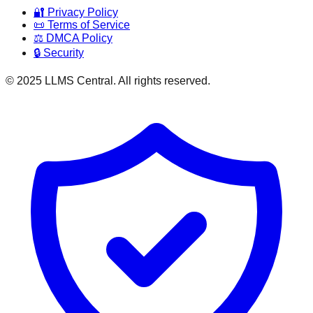
🔐 Privacy Policy
📜 Terms of Service
⚖️ DMCA Policy
🔒 Security
© 2025 LLMS Central. All rights reserved.