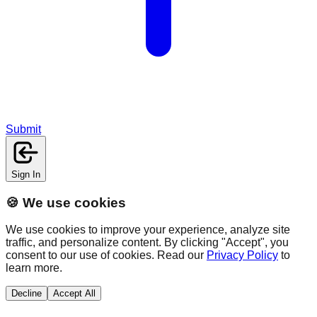
Submit
Sign In
🍪 We use cookies
We use cookies to improve your experience, analyze site
traffic, and personalize content. By clicking "Accept", you
consent to our use of cookies. Read our
Privacy Policy
to
learn more.
Decline
Accept All