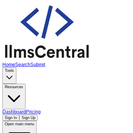
Home
Search
Submit
Tools
Resources
Dashboard
Pricing
Sign In
Sign Up
Open main menu