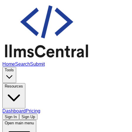
Home
Search
Submit
Tools
Resources
Dashboard
Pricing
Sign In
Sign Up
Open main menu