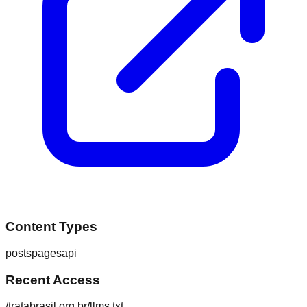
Content Types
posts
pages
api
Recent Access
/tratabrasil.org.br/llms.txt