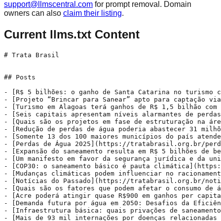
support@llmscentral.com
for prompt removal. Domain
owners can also
claim their listing
.
Current llms.txt Content
# Trata Brasil


## Posts

- [R$ 5 bilhões: o ganho de Santa Catarina no turismo com a universalização do saneamento](https://tratabrasil.org.br/r-5-bilhoes-santa-catarina-turismo-saneamento/): No final do ano, com a chegada do Réveillon, Santa Catarina é um dos destinos mais procurados por turistas
- [Projeto “Brincar para Sanear” apto para captação via Lei Rouanet ](https://tratabrasil.org.br/projeto-brincar-para-sanear-apto-lei-rouanet/): O objetivo do projeto é, por meio de ações lúdicas, fomentar a educação ambiental, com foco na importância do saneamento básico
- [Turismo em Alagoas terá ganhos de R$ 1,5 bilhão com a universalização do saneamento](https://tratabrasil.org.br/turismo-alagoas-ganhos-r-15-bilhao-saneamento/): Conhecido por suas belas praias, o turismo é um dos motores do desenvolvimento econômico para Alagoas
- [Seis capitais apresentam níveis alarmantes de perdas de água ](https://tratabrasil.org.br/seis-capitais-niveis-alarmantes-perdas-de-agua/): Entre os 100 municípios mais populosos do país em 2023, 14 apresentam perdas na distribuição superiores a 50%
- [Quais são os projetos em fase de estruturação na área de saneamento?](https://tratabrasil.org.br/quais-projetos-estruturacao-area-saneamento/): Os projetos a serem desenvolvidos têm o potencial de adicionar mais R$ 62 bilhões em investimentos
- [Redução de perdas de água poderia abastecer 31 milhões de brasileiros em um ano](https://tratabrasil.org.br/reducao-perdas-agua-abastecer-31-milhoes/): Esse valor corresponde 92% da quantidade de habitantes sem acesso ao abastecimento de água em 2023
- [Somente 13 dos 100 maiores municípios do país atendem os padrões de excelência em Perdas de Água](https://tratabrasil.org.br/13-municipios-padroes-excelencia-perdas-de-agua/): Controlar as perdas de água significa ter maior disponibilidade do recurso hídrico para a população sem a necessidade de aumentar o volume de água captado
- [Perdas de Água 2025](https://tratabrasil.org.br/perdas-de-agua-2025/): O Instituto Trata Brasil, em parceria com a consultoria GO Associados, publica o “Estudo de Perdas de Água 2025 (SINISA, 2023): Desafios na Eficiência do Saneamento Básico no Brasil”, que procura expor o grande problema ambiental, econômico e social da ineficiência no controle de perdas de água em nosso país.
- [Expansão do saneamento resulta em R$ 5 bilhões de benefícios para as comunidades da Bacia do Rio Pinheiros ](https://tratabrasil.org.br/saneamento-beneficios-comunidades-bacia-rio-pinheiros/): Os benefícios líquidos da universalização do saneamento consideram aproximadamente 50% já passado e 50% para o futuro
- [Um manifesto em favor da segurança jurídica e da universalização do saneamento básico no Brasil](https://tratabrasil.org.br/um-manifesto-em-favor-da-seguranca-juridica-e-da-universalizacao-do-saneamento-basico-no-brasil/): A universalização do saneamento básico é uma das metas mais ambiciosas, necessárias e transformadoras da história do país. 
- [COP30: o saneamento básico é pauta climática](https://tratabrasil.org.br/cop30-o-saneamento-basico-e-pauta-climatica/): Belém (PA) recebe a COP30 de 10 a 21 de novembro para discussões sobre o futuro sustentável do nosso planeta
- [Mudanças climáticas podem influenciar no racionamento de água no Brasil até 2050](https://tratabrasil.org.br/mudancas-climaticas-influenciar-racionamento/): Previsão analisada no estudo do Trata Brasil aponta para 12 dias de racionamento por ano até 2050
- [Notícias do Passado](https://tratabrasil.org.br/noticias-do-passado/): O projeto Notícias do Passado, do Instituto Trata Brasil, transforma a crise do saneamento em um alerta visual e histórico.
- [Quais são os fatores que podem afetar o consumo de água?](https://tratabrasil.org.br/quais-sao-fatores-podem-afetar-consumo-de-agua/): Estudo do Instituto Trata Brasil analisa as principais variáveis que influenciam as diferentes tendências de crescimento do consumo
- [Acre poderá atingir quase R$900 em ganhos per capita com a universalização do saneamento](https://tratabrasil.org.br/acre-ganhos-percapita-universalizacaosaneamento/): Esse é o segundo maior ganho por habitante observado entre os estados da Amazônia Legal 
- [Demanda futura por água em 2050: Desafios da Eficiência e das Mudanças Climáticas.](https://tratabrasil.org.br/demanda-futura-por-agua-em-2050-desafios-da-eficiencia-e-das-mudancas-climaticas/): Proteger a natureza e os corpos hídricos passa, necessariamente, pelo acesso pleno aos serviços de saneamento básico. A expansão dessa infraestrutura básica impulsiona avanços incontáveis para a população, a economia local e o meio ambiente..." (ver e-mail para texto completo).
- [Infraestrutura básica: quais privações de saneamento afetam as moradias brasileiras?](https://tratabrasil.org.br/infraestrutura-basica-quais-privacoes-de-saneamento-afetam-as-moradias-brasileiras/): No Brasil, 46,3% das moradias sofrem com algum tipo de privação de saneamento básico.
- [Mais de 93 mil internações por doenças relacionadas à falta de saneamento ocorreram no Nordeste](https://tratabrasil.org.br/mais-de-93-mil-internacoes-por-doencas-relacionadas-a-falta-de-saneamento-ocorreram-no-nordeste/): As internações por Doenças Relacionadas ao Saneamento Ambiental Inadequado (DRSAI) geraram despesas de mais de R$ 42,7 milhões para a região
- [Saneamento universalizado pode gerar R$ 17 bilhões em ganhos de produtividade para Mato Grosso](https://tratabrasil.org.br/saneamento-universalizado-pode-gerar-r-17-bilhoes-em-ganhos-de-produtividade-mato-grosso/): Segundo o estudo do ITB,  haverá um movimento crescente de geração de emprego e renda durante a fase de expansão das redes de saneamento
- [Mais de 100 mil crianças de 0 a 9 anos foram internadas pela precariedade do saneamento](https://tratabrasil.org.br/mais-100-mil-criancas-internadas-saneamento/): Cerca de 70 mil hospitalizações ocorreram na faixa etária de 0 a 4 anos, enquanto mais de 30 mil afetaram crianças de 5 a 9 anos
- [Cinco municípios lideram evolução nos indicadores de saneamento básico, segundo o Ranking 2025](https://tratabrasil.org.br/cinco-municipios-evolucao-saneamento-ranking/): Nenhum dos municípios com variações positivas no Ranking do Saneamento 2025 está na região Norte e Nordeste
- [Rondônia pode alcançar ganhos de R$ 1 mil por habitante com a universalização do saneamento](https://tratabrasil.org.br/rondonia-ganhos-r1mil-por-habitante-saneamento/): Entre os estados da Amazônia Legal, Rondônia se destaca como o estado com a maior expectativa de ganhos per capita a partir da universalização
- [88,4% dos municípios do Sudeste não têm planejamento de Drenagem Urbana e Manejo de Águas Pluviais ](https://tratabrasil.org.br/88-4-municipios-sudeste-nao-tem-planejamento-drenagem-urbana/): Os Planos Diretores de Drenagem e Manejo de Águas Pluviais permitem mapear áreas de risco, identificar vulnerabilidades e propor soluções integradas que minimizem os impactos de inundações e enxurradas
- [Amazônia Legal pode alcançar R$ 2 bilhões de ganhos na saúde com universalização do saneamento ](https://tratabrasil.org.br/amazonia-legal-r-2-bilhoes-ganhos-saude/): Ao todo, são nove estados que integram a Amazônia Legal: Amazonas, Acre, Amapá, Rondônia, Roraima, Pará, Tocantins, Maranhão e Mato Grosso
- [Dignidade no acesso ao básico: o exemplo de vida de Leonice em São José do Rio Preto](https://tratabrasil.org.br/exemplo-vida-leonice-em-sao-jose-do-rio-preto/): Entre as cinco melhores cidades no Ranking do Saneamento 2025, a cidade do interior paulista é um case positivo na infraestrutura básica  
- [Benefícios Econômicos e Sociais da Expansão do Saneamento na Amazônia Legal](https://tratabrasil.org.br/beneficios-economicos-da-expansao-do-saneamento-na-amazonia-legal/): Proteger a natureza e os corpos hídricos passa, necessariamente, pelo acesso pleno aos serviços de saneamento básico. A expansão dessa infraestrutura básica impulsiona avanços incontáveis para a população, a economia local e o meio ambiente. 
- [Saiba quais são os 23 municípios universalizados em atendimento de água potável](https://tratabrasil.org.br/saiba-quais-sao-os-23-municipios-universalizados-em-atendimento-de-agua-potavel/): Distribuídos em nove estados, essas cidades investiram na infraestrutura e já colhem os frutos
- [Seis estados brasileiros estão sem projetos nem licitações ou com projetos de saneamento paralisados](https://tratabrasil.org.br/seis-estados-brasileiros-sem-projetos-nem-licitacoes-ou-com-projetos-de-saneamento-paralisados/): Desses estados, três estão localizados na região Norte do país: Acre, Amazonas e Roraima Um dos objetivos do Marco Legal do Saneamento Básico foi o de atrair capital para o aumento dos investimentos em saneamento básico, seja através de concessões plenas dos serviços de água e esgoto ou através de celebração de parcerias público privadas com os prestadores regionais. Segundo um estudo do Instituto Trata Brasil, seis estados estão sem projetos, nem licitações ou com projetos de saneamento paralisados. A disposição dos governos estaduais em desenvolver projetos que promovam a prestação regionalizada dos serviços de água e esgoto representa uma [&hellip;]
- [Mais de 35 mil pessoas foram internadas no Norte pela ausência de saneamento básico](https://tratabrasil.org.br/mais-35mil-internadas-norte-ausencia-saneamento/): Dentre essas internações, mais de 12 mil ocorreram entre crianças de 0 a 4 anos
- [Distante do necessário: investimento em saneamento precisa mais do que dobrar para universalização](https://tratabrasil.org.br/distante-investimento-saneamento-mais-dobrar/): O montante restante necessário para a universalização do saneamento, até 2033, é de R$ 454,1 bilhões
- [Projetos de saneamento em fase de estruturação têm o potencial de impactar 35 milhões de brasileiros](https://tratabrasil.org.br/projetos-saneamento-impactar-3-5-milhoes/): Com previsão para serem concluídos nos próximos dois anos, esses projetos têm potencial para impactarem 1.460 municí