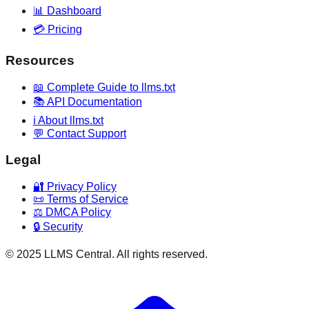
📊 Dashboard
💳 Pricing
Resources
📖 Complete Guide to llms.txt
📚 API Documentation
ℹ️ About llms.txt
💬 Contact Support
Legal
🔐 Privacy Policy
📜 Terms of Service
⚖️ DMCA Policy
🔒 Security
© 2025 LLMS Central. All rights reserved.