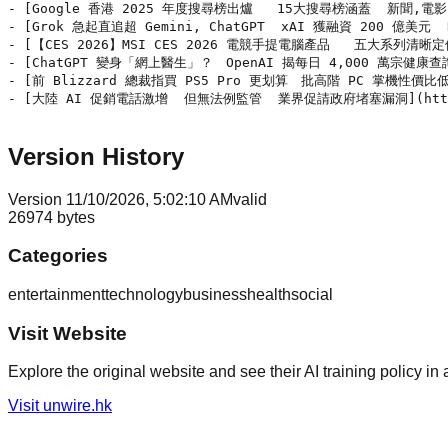
Version History
Version
1
1/10/2026, 5:02:10 AM
valid
26974
bytes
Categories
entertainment
technology
business
health
social
Visit Website
Explore the original website and see their AI training policy in 
Visit
unwire.hk