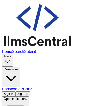
Home
Search
Submit
Tools
Resources
Dashboard
Pricing
Sign In
Sign Up
Open main menu