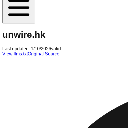
unwire.hk
Last updated:
1/10/2026
valid
View llms.txt
Original Source