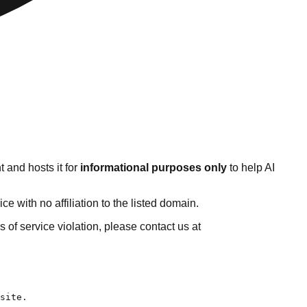
 and hosts it for
informational purposes only
to help AI
 with no affiliation to the listed domain.
ms of service violation, please contact us at
ing/fun-tech/): 研究第一作者為香港城市大學博士後研究員高育育，專注觸覺感知（Tactile Sensing）及柔性電子（Flexible Electronics）研究。高育育學士及碩士畢業於西南交通大學，並於香港城市大學取得博士學位。
- [香港 NGO 系統推薦：2026 年挑戰與機遇](https://unwire.hk/2026/01/08/hong-kong-top-3-best-ngo-system-comparison/erp-business-ai/): 踏入 2026 年，香港 NGO（非政府組織）正面對前所未有的壓力。政府財政預算持續收緊，加上全球及本地經濟前景黯淡，捐款來源逐步萎縮，令不少 NGO 的營運陷入困境。社會服務需求卻有增無減，資源緊張與服務需求之間的落差，成為 NGO 管理層最頭痛的課題。
- [ROG Z13 二合一遊戲平板  小島秀夫聯乘版登場  CES 2026 現場親身試玩](https://un