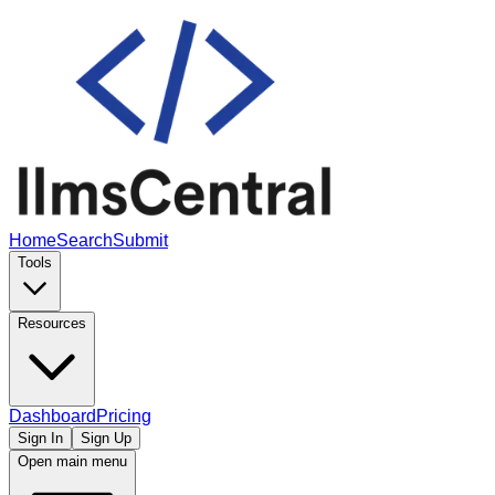
Home
Search
Submit
Tools
Resources
Dashboard
Pricing
Sign In
Sign Up
Open main menu