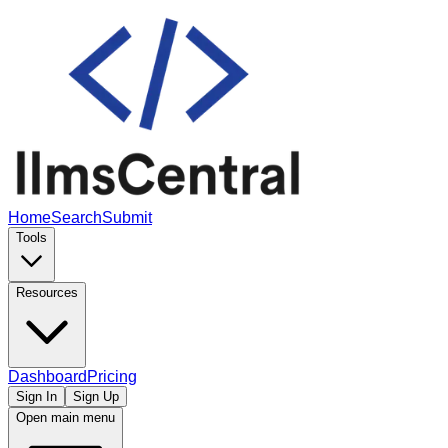
Home
Search
Submit
Tools
Resources
Dashboard
Pricing
Sign In
Sign Up
Open main menu