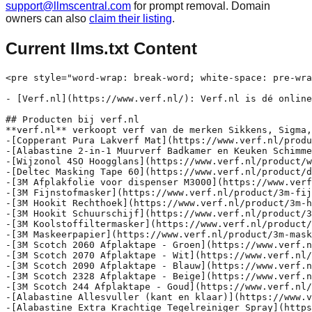
support@llmscentral.com
for prompt removal. Domain
owners can also
claim their listing
.
Current llms.txt Content
<pre style="word-wrap: break-word; white-space: pre-wrap;">## Verf.nl 

- [Verf.nl](https://www.verf.nl/): Verf.nl is dé online verfwinkel met een uitgebreid assortiment aan kwaliteitsverf, benodigdheden en kleuradvies. Je vindt er professionele merken, scherpe prijzen en deskundig advies voor elke schilderklus.

## Producten bij verf.nl
**verf.nl** verkoopt verf van de merken Sikkens, Sigma, Jotun, Trimetal, Wijzonol en Flexa
-[Copperant Pura Lakverf Mat](https://www.verf.nl/product/copperant-pura-lakverf-mat): Copperant Pura Lakverf Mat is een matte, watergedragen lak voor binnen en buiten. Geschikt voor houtwerk zoals kozijnen, deuren en meubels.
-[Alabastine 2-in-1 Muurverf Badkamer en Keuken Schimmelbestendig](https://www.verf.nl/product/alabastine-2-in-1-muurverf-badkamer-en-keuken-schimmelbestendig): Alabastine 2-in-1 Muurverf is een schimmelbestendige muurverf speciaal ontwikkeld voor vochtige ruimtes zoals badkamers en keukens.
-[Wijzonol 4SO Hoogglans](https://www.verf.nl/product/wijzonol-4so-hoogglans): Wijzonol 4SO Hoogglans is een duurzame, hoogglans lak op terpentinebasis voor buiten, geschikt voor houtwerk zoals kozijnen en deuren.
-[Deltec Masking Tape 60](https://www.verf.nl/product/deltec-masking-tape-60): Deltec Masking Tape 60 is een sterke, veelzijdige afplaktape die scherpe verflijnen garandeert en gemakkelijk verwijderbaar is zonder lijmresten.
-[3M Afplakfolie voor dispenser M3000](https://www.verf.nl/product/3m-afplakfolie-voor-dispenser-m3000): 3M Afplakfolie is een afdekfolie speciaal ontworpen voor de 3M M3000 dispenser, ideaal voor het snel en efficiënt afdekken van grote oppervlakken.
-[3M Fijnstofmasker](https://www.verf.nl/product/3m-fijnstofmasker): 3M Fijnstofmasker is een ademhalingsmasker dat bescherming biedt tegen stofdeeltjes bij schuren en verfklussen.
-[3M Hookit Rechthoek](https://www.verf.nl/product/3m-hookit-rechthoek): 3M Hookit Rechthoek is een schuurpapier met klittenbandsluiting voor gebruik met rechthoekige schuurmachines, ideaal voor precisiewerk.
-[3M Hookit Schuurschijf](https://www.verf.nl/product/3m-hookit-schuurschijf): 3M Hookit Schuurschijf is een schuurschijf voor het verwijderen van verf en lak, geschikt voor gebruik met excentrische schuurmachines.
-[3M Koolstoffiltermasker](https://www.verf.nl/product/3m-koolstoffiltermasker): 3M Koolstoffiltermasker biedt ademhalingsbescherming tegen schadelijke dampen, ideaal voor verf- en lakwerk in besloten ruimtes.
-[3M Maskeerpapier](https://www.verf.nl/product/3m-maskeerpapier): 3M Maskeerpapier is een hoogwaardig afdekmateriaal voor het beschermen van oppervlakken tijdens verfklussen, gemakkelijk te gebruiken met een dispenser.
-[3M Scotch 2060 Afplaktape - Groen](https://www.verf.nl/product/3m-scotch-2060-afplaktape-groen): 3M Scotch 2060 Afplaktape is een extra sterke tape voor buitengebruik, ideaal voor ruwere oppervlakken zoals baksteen en beton.
-[3M Scotch 2070 Afplaktape - Wit](https://www.verf.nl/product/3m-scotch-2070-afplaktape-wit): 3M Scotch 2070 is een witte afplaktape voor precisiewerk op kwetsbare oppervlakken, biedt scherpe lijnen zonder lijmresten achter te laten.
-[3M Scotch 2090 Afplaktape - Blauw](https://www.verf.nl/product/3m-scotch-2090-afplaktape-blauw): 3M Scotch 2090 is een blauwe afplaktape voor precisiewerk, biedt scherpe verfranden en is gemakkelijk te verwijderen zonder lijmresten.
-[3M Scotch 2328 Afplaktape - Beige](https://www.verf.nl/product/3m-scotch-2328-afplaktape-beige): 3M Scotch 2328 Afplaktape is een hoogwaardige afplaktape voor nauwkeurig schilderwerk, geschikt voor binnen- en buitentoepassingen.
-[3M Scotch 244 Afplaktape - Goud](https://www.verf.nl/product/3m-scotch-244-afplaktape-goud): 3M Scotch 244 Afplaktape is een UV-bestendige afplaktape, ideaal voor scherpe verflijnen bij binnen- en buitentoepassingen.
-[Alabastine Allesvuller (kant en klaar)](https://www.verf.nl/product/alabastine-allesvuller-kant-en-klaar): Alabastine Allesvuller is een kant-en-klare vuller voor binnen, geschikt voor het vullen van scheuren en gaten in muren, hout en steen.
-[Alabastine Extra Krachtige Tegelreiniger Spray](https://www.verf.nl/product/alabastine-extra-krachtige-tegelreiniger-spray): Alabastine Extra Krachtige Tegelreiniger is een krachtige spray voor het grondig reinigen van tegels en voegen.
-[Alabastine Garagevloer Coating](https://www.verf.nl/product/alabastine-garagevloer-coating): Alabastine Garagevloer Coating is een duurzame 2-componenten epoxy coating voor binnengebruik, speciaal ontwikkeld voor garagevloeren. Het biedt bescherming tegen warme banden, chemicaliën, vlekken en slijtage, en is eenvoudig te reinigen. De coating is niet geschikt voor zeer gesloten vloeren en anhydrietvloeren.
-[Alabastine Gipsplaatvuller](https://www.verf.nl/product/alabastine-gipsplaatvuller): Alabastine Gipsplaatvuller is een kant-en-klare vulpasta speciaal voor het vullen van naden en schroefgaten in gipsplaten, voor een strakke afwerking.
-[Alabastine Grote Gatenvuller (kant en klaar)](https://www.verf.nl/product/alabastine-grote-gatenvuller-kant-en-klaar): Alabastine Grote Gatenvuller is een kant-en-klaar vulmiddel, ideaal voor het snel vullen van grote gaten en scheuren in muren en plafonds.
-[Alabastine Houtplamuur Universeel](https://www.verf.nl/product/alabastine-houtplamuur-universeel): Alabastine Houtplamuur is een universele plamuur voor het herstellen van beschadigd hout, gemakkelijk aan te brengen en schuurbaar na droging.
-[Alabastine Houtreparatie](https://www.verf.nl/product/alabastine-houtreparatie): Alabastine Houtreparatie is een tweecomponenten vulmiddel voor het duurzaam repareren van beschadigd hout, zoals scheuren en afgebroken hoeken in kozijnen, deuren en meubels. Het krimpt niet, blijft flexibel en is na droging overschilderbaar.
-[Alabastine Houtrot Impregneer](https://www.verf.nl/product/alabastine-houtrot-impregneer): Alabastine Houtrot Impregneer is een diep doordringend middel dat beschadigd hout verstevigt en beschermt tegen verdere houtrot.
-[Alabastine Houtrot Impregneer Professioneel](https://www.verf.nl/product/alabastine-houtrot-impregneer-professioneel): Alabastine Houtrot Impregneer Professioneel is een primer voor het behandelen van aangetast hout. Geschikt voor binnen en buiten.
-[Alabastine Houtrot reparatieset](https://www.verf.nl/product/alabastine-houtrot-reparatieset): Alabastine Houtrot Reparatieset bevat alles wat nodig is voor het repareren van houtrot in kozijnen, deuren en andere houten oppervlakken.
-[Alabastine Houtrotvuller](https://www.verf.nl/product/alabastine-houtrotvuller): Alabastine Houtrotvuller is een tweecomponenten vulmiddel voor het duurzaam herstellen van houtrot in kozijnen en andere houten oppervlakken.
-[Alabastine Houtrotvuller Professioneel](https://www.verf.nl/product/alabastine-houtrotvuller-professioneel): Alabastine Houtrotvuller Professioneel is een tweecomponenten houtvuller voor het repareren van houtrot. Geschikt voor binnen en buiten.
-[Alabastine Houtvuller](https://www.verf.nl/product/alabastine-houtvuller): Alabastine Houtvuller is een gebruiksklare pasta voor het repareren van gaten en scheuren in hout, geschikt voor binnen en buiten.
-[Alabastine Kneedbaar Hout](https://www.verf.nl/product/alabastine-kneedbaar-hout): Alabastine Kneedbaar Hout is een reparatiemiddel voor het vullen van scheuren en gaten in hout, na droging eenvoudig te schuren en overschilderbaar.
-[Alabastine Lakplamuur](https://www.verf.nl/product/alabastine-lakplamuur): Alabastine Lakplamuur is een fijne plamuur voor het gladmaken van kleine oneffenheden in hout en metaal, geschikt voor een strakke lakafwerking.
-[Alabastine MDF Vuller](https://www.verf.nl/product/alabastine-mdf-vuller): Alabastine MDF Vuller is een snel drogende vulpasta speciaal ontwikkeld voor het vullen van kleine beschadigingen in MDF-platen.
-[Alabastine MuurG