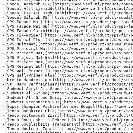
-[Soudal Acryrub CF2](https://www.verf.nl/product/souda
-[Soudal Afstrijkmiddel](https://www.verf.nl/product/so
-[Soudal Fix ALL High Tack](https://www.verf.nl/product
-[Soudal Silirub P2](https://www.verf.nl/product/soudal
-[SPS Facade Mat](https://www.verf.nl/product/sps-facad
-[SPS Facade Mat SB](https://www.verf.nl/product/sps-fa
-[SPS Fac
ade Satin](https://www.verf.nl/product/sps-facade-satin): SPS Facade Satin is een duurzame, zijdeglanzende gevelverf die beschermt tegen weersinvloeden en zorgt voor een strakke afwerking.
-[SPS Fix-Primer](https://www.verf.nl/product/sps-fix-primer): SPS Fix-Primer is een watergedragen voorstrijkmiddel dat zorgt voor betere hechting van muurverf op poreuze en poederige ondergronden.
-[SPS Isomat Plus](https://www.verf.nl/product/sps-isomat-plus): SPS Isomat Plus is een isolerende muurverf die vocht- en nicotinevlekken afdekt, ideaal voor probleemwanden in woonruimtes.
-[SPS Multimat](https://www.verf.nl/product/sps-multimat): SPS Multimat is een matte muurverf voor binnen en beschut buitenwerk.  Geschikt voor het afwerken van diverse wanden en plafonds zoals cement- en pleisterwerk, beton, baksteen en gipsplaten.
-[SPS Plafocryl Mat](https://www.verf.nl/product/sps-plafocryl-mat): SPS Plafocryl Mat is een matte plafondverf voor binnen, biedt een schrobvaste en strakke afwerking zonder strepen.
-[SPS Project Mat](https://www.verf.nl/product/sps-project-mat): SPS Project Mat is een matte, oplosmiddelvrije muurverf voor binnen speciaal ontwikkeld voor het schilderen van muren en plafonds. Deze verf biedt een hoge dekkracht en is geschikt voor grote oppervlakken in bijvoorbeeld kantoren en scholen.
-[SPS Project Mat Ext](https://www.verf.nl/product/sps-project-mat-ext): SPS Project Mat Ext is een matte muurverf voor binnen en buiten, geschikt voor minerale ondergronden zoals beton en pleisterwerk.
-[SPS Protect Mat](https://www.verf.nl/product/sps-protect-mat): SPS Protect Mat is een kleurloze, extra matte, watergedragen vernis die geschilderde muren binnen beschermt tegen slijtage en vlekken. Het maakt muren gemakkelijker reinigbaar en voorkomt witte vegen op donkere kleuren.
-[SPS Resimat EC](https://www.verf.nl/product/sps-resimat-ec): SPS Resimat EC is een matte, emissiearme muurverf voor binnen, geschikt voor gebruik in gezondheidsgevoelige omgevingen zoals scholen en ziekenhuizen.
-[SPS Wall-Primer](https://www.verf.nl/product/sps-wall-primer): SPS Wall-Primer is een watergedragen primer voor binnen- en buitenmuren, die zorgt voor een betere hechting van muurverf op absorberende ondergronden.
-[SPS Wall-Primer Plus](https://www.verf.nl/product/sps-wall-primer-plus): SPS Wall-Primer Plus is een watergedragen primer voor binnen- en buitenmuren, zorgt voor een betere hechting en dekkracht van muurverf o