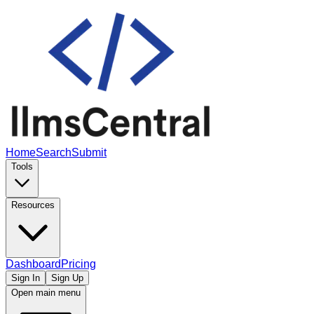
Home
Search
Submit
Tools
Resources
Dashboard
Pricing
Sign In
Sign Up
Open main menu