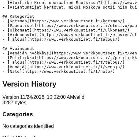
- [Aloittiko Kreml operaation Ruotsissa?](https://www.v
- [Asiantuntijat kertovat, miksi Moskova sotii niin kui
## Kategoriat

- [Kotimaa](https://www.verkkouutiset.fi/kotimaa/)

- [Pääuutiset](https://www.verkkouutiset.fi/etusivu/paa
- [Ulkomaat](https://www.verkkouutiset.fi/ulkomaat/)

- [Videonostot](https://www.verkkouutiset.fi/etusivu/sl
- [Talous](https://www.verkkouutiset.fi/talous/)

## Avainsanat

- [Venäjän hyökkäys](https://www.verkkouutiset.fi/t/ven
- [Politiikka](https://www.verkkouutiset.fi/t/politiikk
- [Talous](https://www.verkkouutiset.fi/t/talous/)

- [Venäjä](https://www.verkkouutiset.fi/t/venaja/)

Version History
Version
1
1/24/2026, 10:02:00 AM
valid
3287
bytes
Categories
No categories identified