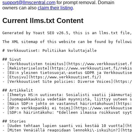
support@llmscentral.com
for prompt removal. Domain
owners can also
claim their listing
.
Current llms.txt Content
Generated by Yoast SEO v26.5, this is an llms.txt file,
The XML sitemap of this website can be found by followi
# Verkkouutiset: Politiikan kuluttajalle

## Sivut

- [Verkkouutisten toimitus](https://www.verkkouutiset.f
- [Rekisteriseloste](https://www.verkkouutiset.fi/rekis
- [EU:n yleinen tietosuoja\-asetus GDPR ja Verkkouutise
- [Etusivu](https://www.verkkouutiset.fi/)

- [Verkkouutiset Site policies: Diverse Voices](https:/
## Artikkelit

- [Ihmetys HS:n uutisesta: Sosialisti vaatii jäänmurtaj
- [Juomapakkauksia vedetään myynnistä, liittyy uuteen s
- [Näin SDP:n johto on vastannut häirintäkohuun](https:
- [OP:n verkkopankki ei toimi](https://www.verkkouutise
- [SDP:n häirintäkohu: "Edelleen ilmassa roikkuvat syyt
## Stories

- [Uuden tehtaan lupien saanti voi kestää 10 vuotta](ht
- [Miten Venäjällä reagoidaan lennokki\-iskuihin?](http