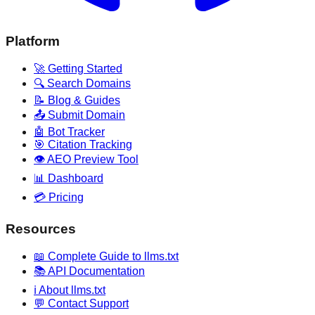
Platform
🚀 Getting Started
🔍 Search Domains
📝 Blog & Guides
📤 Submit Domain
🤖 Bot Tracker
🎯 Citation Tracking
👁️ AEO Preview Tool
📊 Dashboard
💳 Pricing
Resources
📖 Complete Guide to llms.txt
📚 API Documentation
ℹ️ About llms.txt
💬 Contact Support