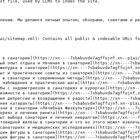
литацию. Проблема, как и во многих историях, заключалась в идеальном балансе между качественной медициной, доступной стоимостью и атмосферой, которая не будет перевозбуждать, а поддержит психологически. В этом путешествии мы
- [Как мы нашли свое движение личные истории о ЛФК и жизни в санатории «Лечебная Физкультура»](https://xn----7sbabuvde7agffujnf.xn--p1ai/kak-my-nashli-svoe-dvizhenie-lichnye-istorii-o-lfk/) - Как мы нашли свое движение: личные истории о ЛФК и жизни в санатории «Лечебная Физкультура» Мы всегда считали, что здоровье начинается с малого шага: упражнения на рассвете, прогулки по парку и осознанное дыхание. Но что, если эти шаги не просто улучшают самочувствие, а меняют само восприятие мира? Мы решили погрузиться в атмосферу санатория «Лечебная Физкультура
- [Как мы нашли своё дыхание личный опыт отдыха в санаториях и лечении ринита](https://xn----7sbabuvde7agffujnf.xn--p1ai/kak-my-nashli-svojo-dyhanie-lichnyj-opyt-otdyha-v/) - Как мы нашли своё дыхание: личный опыт отдыха в санаториях и лечении ринита Мы часто спорим с собой, что отпуск — это просто смена локации. Но для нас он стал нечто большим: не просто сменой обстановки, а настоящим путешествием через здоровье, привычки и новые способы заботы о себе. Мы захотели поделиться тем, как мы узнавали
- [Как мы нашли своё место для восстановления личный опыт выбора санатория и лечения невралгии](https://xn----7sbabuvde7agffujnf.xn--p1ai/kak-my-nashli-svojo-mesto-dlja-vosstanovlenija/) - Как мы нашли своё место для восстановления: личный опыт выбора санатория и лечения невралгии Мы долго искали путь к облегчению боли и возвращению обычной радости жизни. Невралгия — это не просто термин из медицинской энциклопедии, это ежедневная тревога, мешающая спать, работать и наслаждаться моментами. Мы решили попробовать санаторно-курортное лечение, сочетавщй здоровый образ жизни, внимание к
- [Как мы нашли своё место здоровья наш опыт лечения щитовидной железы в санатории и что из этого может извлечь каждый](https://xn----7sbabuvde7agffujnf.xn--p1ai/kak-my-nashli-svojo-mesto-zdorovja-nash-opyt/) - Как мы нашли своё место здоровья: наш опыт лечения щитовидной железы в санатории и что из этого может извлечь каждый Мы всегда ищем путь к внутреннему равновесию: здоровья, спокойствия и уверенности в завтрашнем дне. Этот материал — о нашем опыте, который мы хотим разделить с вами, чтобы вы могли сделать информированный выбор и не терять
- [Как мы нашли своё оздоровление личный опыт отдыха в санаториях и медицинских исследованиях](https://xn----7sbabuvde7agffujnf.xn--p1ai/kak-my-nashli-svojo-ozdorovlenie-lichnyj-opyt/) - Как мы нашли своё оздоровление: личный опыт отдыха в санаториях и медицинских исследованиях Мы часто слышим истории о волшебных оздоровительных курортах, где после недельного отдыха возвращаются не только с хорошим настроением, но и с ярким ощущением физического обновления․ Мы решили поделиться своим путешествием по миру санаториев и медицинских исследований, чтобы показать, как можно сочетать отдых,
- [Как мы нашли свой баланс личный опыт отдыха и коррекции фигуры в санатории](https://xn----7sbabuvde7agffujnf.xn--p1ai/kak-my-nashli-svoj-balans-lichnyj-opyt-otdyha-i/) - Как мы нашли свой баланс: личный опыт отдыха и коррекции фигуры в санатории Мы часто слышим про волшебные места, где можно одновременно отдохнуть, набраться сил и сделать шаг к своей новой фигуре. Наш путь начался с банального желания сменить обстановку: города давили, графики сжигали время, и мы устали от бесконечных диет без эффекта. В поисках
- [Как мы нашли свой баланс личный опыт отдыха и коррекции фигуры в санатории](https://xn----7sbabuvde7agffujnf.xn--p1ai/kak-my-nashli-svoj-balans-lichnyj-opyt-otdyha-i-2/) - Как мы нашли свой баланс: личный опыт отдыха и коррекции фигуры в санатории Мы часто слышим про волшебные места, где можно одновременно отдохнуть, набраться сил и сделать шаг к своей новой фигуре. Наш путь начался с банального желания сменить обстановку: города давили, графики сжигали время, и мы устали от бесконечных диет без эффекта. В поисках
- [Как мы нашли свой идеальный отдых в санаториях Подмосковья личный опыт и практические выводы](https://xn----7sbabuvde7agffujnf.xn--p1ai/kak-my-nas