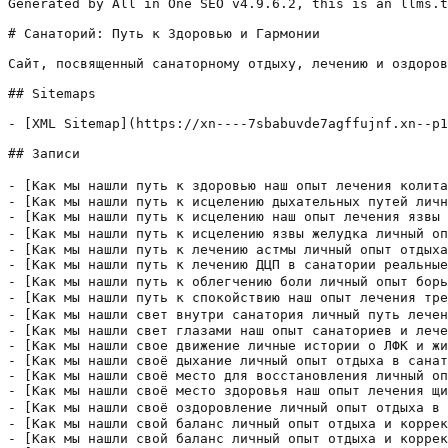
Generated by All in One SEO v4.9.6.2, this is an llms.txt file, used by LLMs to index the site.

# Санаторий: Путь к Здоровью и Гармонии

Сайт, посвященный санаторному отдыху, лечению и оздоровлению. Мы делимся личным опытом, обзорами, советами и рекомендациями по выбору санаториев, процедурам, лечению различных заболеваний, а также о том, как сделать отдых в санатории максимально полезным и приятным.

## Sitemaps

- [XML Sitemap](https://xn----7sbabuvde7agffujnf.xn--p1ai/sitemap.xml): Contains all public & indexable URLs for this website.

## Записи

- [Как мы нашли путь к здоровью наш опыт лечения колита в санатории](https://xn----7sbabuvde7agffujnf.xn--p1ai/kak-my-nashli-put-k-zdorovju-nash-opyt-lechenija/) - Как мы нашли путь к здоровью: наш опыт лечения колита в санатории Мы часто слышим истории о болезнях кишечника и думаем, что путь к выздоровлению лежит только в глубокой медицине и строгой диете․ Но наш опыт в санатории подсказывает: сочетание природной среды, профессионального подхода и поддержки сообщества может изменить восприятие болезни и самого лечения․ Мы
- [Как мы нашли путь к исцелению дыхательных путей личный опыт отдыха и лечения в санатории](https://xn----7sbabuvde7agffujnf.xn--p1ai/kak-my-nashli-put-k-isceleniju-dyhatelnyh-putej/) - Как мы нашли путь к исцелению дыхательных путей: личный опыт отдыха и лечения в санатории Мы всегда искали способы не просто выкарабкаться из простуды, но и превратить карантинные месяцы в возможность перезагрузиться: восстановить силы, очистить легкие и найти баланс между телом и умом. Так появился наш путь к санаторию, специализирующемуся на лечении заболеваний дыхательной системы.
- [Как мы нашли путь к исцелению наш опыт лечения язвы желудка в санатории](https://xn----7sbabuvde7agffujnf.xn--p1ai/kak-my-nashli-put-k-isceleniju-nash-opyt-lechenija/) - Как мы нашли путь к исцелению: наш опыт лечения язвы желудка в санатории Мы решили поделиться нашей историей не как сухими клиническими фактами, а как живым путеводителем, который может помочь каждому, кто столкнулся с язвой желудка. Мы прошли путь от тревоги и неполной информации до ясности, поддержки специалистов и полноценного восстановления. В этой статье мы
- [Как мы нашли путь к исцелению язвы желудка личный опыт и практические советы из санатория](https://xn----7sbabuvde7agffujnf.xn--p1ai/kak-my-nashli-put-k-isceleniju-jazvy-zheludka/) - Как мы нашли путь к исцелению язвы желудка: личный опыт и практические советы из санатория Мы никогда не думали, что одна поездка в санаторий может перевернуть наше представление о здоровье на желудке․ Раньше язва желудка казалась нам чем-то далеким и абстрактным: боли, дискомфорт, тревоги․ Но именно опыт пребывания в санатории, правильное лечение и поддержка профессионалов
- [Как мы нашли путь к лечению астмы личный опыт отдыха в санатории и современные методы](https://xn----7sbabuvde7agffujnf.xn--p1ai/kak-my-nashli-put-k-lecheniju-astmy-lichnyj-opyt/) - Как мы нашли путь к лечению астмы: личный опыт отдыха в санатории и современные методы Мы часто слышим истории о том‚ как астма мешает жить на полную катушку: ограничивает прогулки‚ заставляет планировать каждую вылазку за кислородом и спорить с собой перед будущими нагрузками. Мы же решили не просто искать лекарства‚ но и менять окружение‚ образ
- [Как мы нашли путь к лечению ДЦП в санатории реальные наблюдения и практические шаги](https://xn----7sbabuvde7agffujnf.xn--p1ai/kak-my-nashli-put-k-lecheniju-dcp-v-sanatorii/) - Как мы нашли путь к лечению ДЦП в санатории: реальные наблюдения и практические шаги Мы начинаем с того, что взглянем на ситуацию глазами тех, кто проходит путь вместе с близкими, кто ищет реальное улучшение качества жизни и готов экспериментировать с разными подходами. ДЦП — не одна болезнь, а набор состояний, которые требуют комплексного подхода: медицинского
- [Как мы нашли путь к облегчению боли личный опыт борьбы с эндометриозом в санаториях и курортах](https://xn----7sbabuvde7agffujnf.xn--p1ai/kak-my-nashli-put-k-oblegcheniju-boli-lichnyj-opyt/) - Как мы нашли путь к облегчению боли: личный опыт борьбы с эндометриозом в санаториях и курортах Мы решили рассказать нашу историю не ради сенсации‚ а чтобы помочь тем‚ кто сейчас ищет реальные ответы и практические шаги․ Это не рекламный текст и не медицинская инструкция‚ а искренняя хроника опыта: как мы нашли поддержку в санаториях‚ какие
- [Как мы нашли путь к спокойствию наш опыт лечения тревожности в санатории](https://xn----7sbabuvde7agffujnf.xn--p1ai/kak-my-nashli-put-k-spokojstviju-nash-opyt/) - Как мы нашли путь к спокойствию: наш опыт лечения тревожности в санатории Мы решили рассказать нашу историю не как набор советов из учебников, а как живое путешествие, которое началось с простого желания перестать жить в тревоге и научиться дышать по–человечески. Мы выбрали санаторий как пространство для восстановления: место, где спокойствие встречается с наукой, где медицинские
- [Как мы нашли свет внутри санатория личный путь лечения депрессии и возвращение к радости](https://xn----7sbabuvde7agffujnf.xn--p1ai/kak-my-nashli-svet-vnutri-sanatorija-lichnyj-put/) - Как мы нашли свет внутри санатория: личный путь лечения депрессии и возвращение к радости Мы решили рассказать нашу историю не как сухое руководство, а как живой путь через эмоции, сомнения и маленькие победы․ Это материал для всех, кто ищет держаться за свет в сложные времена, и для тех, кто хочет понять, как работа в санатории
- [Как мы нашли свет глазами наш опыт санаториев и лечения катаракты](https://xn----7sbabuvde7agffujnf.xn--p1ai/kak-my-nashli-svet-glazami-nash-opyt-sanatoriev-i/) - Как мы нашли свет глазами: наш опыт санаториев и лечения катаракты Мы давно искали место, где можно было бы сочетать эффективное лечение катаракты и спокойную, комфортную реаби