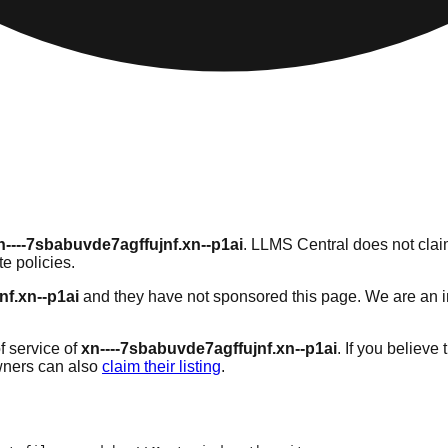
n----7sbabuvde7agffujnf.xn--p1ai
. LLMS Central does not claim
e policies.
nf.xn--p1ai
and they have not sponsored this page. We are an ind
f service of
xn----7sbabuvde7agffujnf.xn--p1ai
. If you believe
wners can also
claim their listing
.