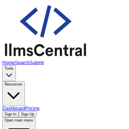
Home
Search
Submit
Tools
Resources
Dashboard
Pricing
Sign In
Sign Up
Open main menu