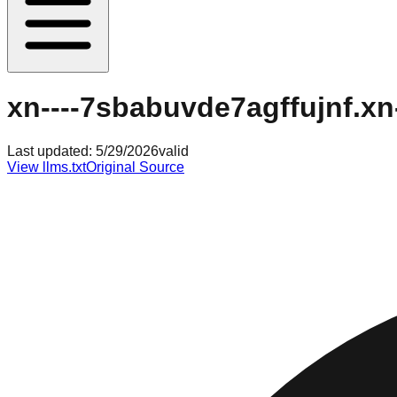
xn----7sbabuvde7agffujnf.xn
Last updated:
5/29/2026
valid
View llms.txt
Original Source