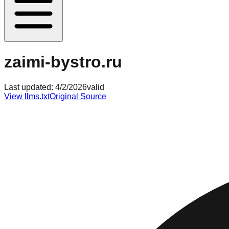
zaimi-bystro.ru
Last updated:
4/2/2026
valid
View llms.txt
Original Source