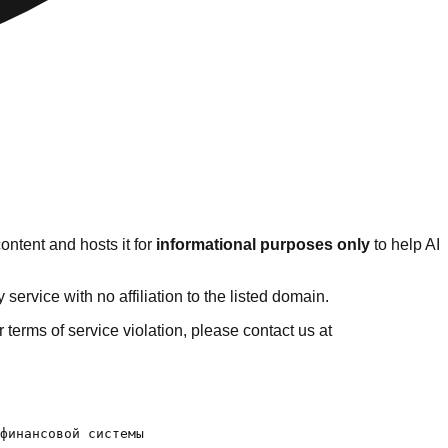
ontent and hosts it for
informational purposes only
to help AI
rvice with no affiliation to the listed domain.
or terms of service violation, please contact us at
mi-bystro.ru/refinansirovanie/onlajn-zayavka/)
- [Без залога](https://zaimi-bystro.ru/refinansirovanie/bez-zaloga/)
- [Без справок](https://zaimi-bystro.ru/refinansirovanie/bez-spravok/)

## Категории карт
- [Без процентов](https://zaimi-bystro.ru/kartrassrochki/bez-proczentov/)

## Категории
- [Займы без звонков](https://zaimi-bystro.ru/zaimy/bez-zvonkov/)
- [Новые займы](https://zaimi-bystro.ru/zaimy/novye/)
- [Займ пенсионерам](https://zaimi-bystro.ru/zaimy/pensioneram/)
- [Займы с просрочками](https://zaimi-bystro.ru/zaimy/c-prosrochkami/)
- [ТОП займов и микрозаймов](https://zaimi-bystro.ru/zaimy/top-zajmy/)

## Категории
- [Выгодные кредиты](https://zaimi-bystro.ru/kreditnalichny/vygodnye/)
- [Кредит без залога и поручителей](https://zaimi-bystro.ru/kreditnalichny/bez-poruchitelej/)
- [Оформить онлайн кредит](https://zaimi-bystro.ru/kreditnalichny/oformit-onlajn/)
- [Кредит онлайн на карту](https://zaimi-bystro.ru/kreditnalichny/na-kartu/)
- [Кредит без посещения банка](https://zaimi-bystro.ru/kreditnalichny/bez-poseshheniya-banka/)

## Категории
- [Лучшие карты](https://zaimi-bystro.ru/debetkarty/luchshie-karty/)
- [Бесплатные](https://zaimi-bystro.ru/debetkarty/besplatnye/)
- [С доставкой на дом](https://zaimi-bystro.ru/debetkarty/s-dostavkoj-na-dom/)

## Категории
- [Открыть счет онлайн](https://zaimi-bystro.ru/rcb/otkryt-schet-onlajn/)
- [РКО для ИП](https://zaimi