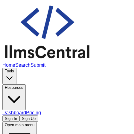
Home
Search
Submit
Tools
Resources
Dashboard
Pricing
Sign In
Sign Up
Open main menu